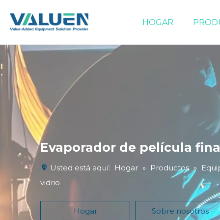
HOGAR
PROD
Equipos de evaporación/concentración
Evaporador de película fina
Usted está aquí:
Hogar
»
Productos
»
Equi
vidrio
Hogar
Sobre nosotros