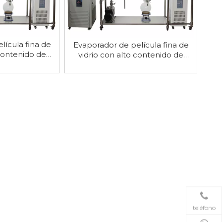
lícula fina de
Evaporador de película fina de
 contenido de
vidrio con alto contenido de
e 3 pulgadas
borosilicato de 5 pulgadas
teléfono