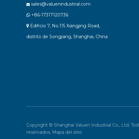
sales@valuenindustrial.com

+86-17317120736

Edificio 7, No.115 Xiangjing Road,

distrito de Songjiang, Shanghai, China
Copyright © Shanghai Valuen Industrial Co., Ltd. To
reservados.
Mapa del sitio