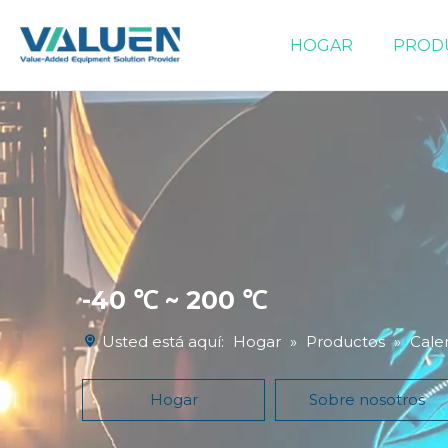
HOGAR
PROD
Equipos de evaporación/concentración
-40 ℃ ~ 200 ℃
Usted está aquí:
Hogar
»
Productos
»
Cale
Hogar
Sobre nosotros