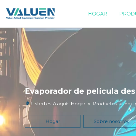
HOGAR
PROD
Equipos de evaporación/concentración
Evaporador de película de
Usted está aquí:
Hogar
»
Productos
»
Equi
Hogar
Sobre nosotros