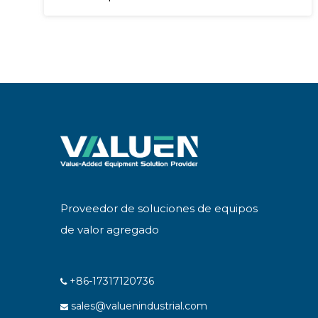
-80 ℃ ~ -30 ℃
40 ℃ ~ 30 ℃
Proveedor de soluciones de equipos
de valor agregado
+86-17317120736

sales@valuenindustrial.com
