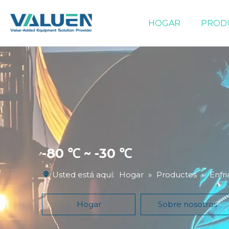
HOGAR
PROD
Equipos de evaporación/concentración
-80 ℃ ~ -30 ℃
Usted está aquí:
Hogar
»
Productos
»
Enfri
Hogar
Sobre nosotros