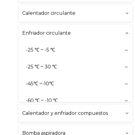
Calentador circulante
Enfriador circulante
-25 ℃ ~ -5 ℃
-25 ℃ ~ 30 ℃
-45℃ ~-10℃
-60 ℃ ~ -10 ℃
Calentador y enfriador compuestos
-60 ℃ ~ -20 ℃
Bomba aspiradora
-80 ℃ ~ -20 ℃