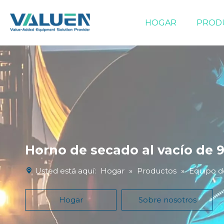
HOGAR
PROD
Equipos de evaporación/concentración
Horno de secado al vacío de 90
Usted está aquí:
Hogar
»
Productos
»
Equipo d
Hogar
Sobre nosotros