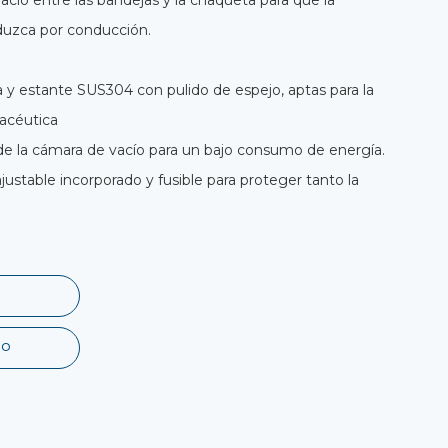
pacio entre las bandejas y la chaqueta para que la
oduzca por conducción.
 y estante SUS304 con pulido de espejo, aptas para la
macéutica
e la cámara de vacío para un bajo consumo de energía.
ustable incorporado y fusible para proteger tanto la
co