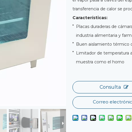
el vapor pasa a través del es
transferencia de calor se pr
Características:
Placas duraderas de cámara
industria alimentaria y far
Buen aislamiento térmico d
Limitador de temperatura aj
muestra como el horno
Consulta
Correo electróni