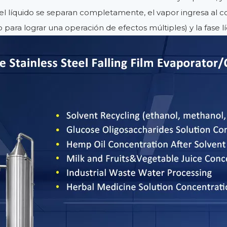
el líquido se separan completamente, el vapor ingresa al c
ra lograr una operación de efectos múltiples) y la fase l