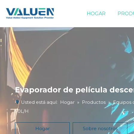
HOGAR
PROD
Equipos de evaporación/concentración
Evaporador de película desc
Usted está aquí:
Hogar
»
Productos
»
Equipos 
50L/H
Hogar
Sobre nosotros