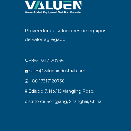
Proveedor de soluciones de equipos
de valor agregado
+86-17317120736

sales@valuenindustrial.com

+86-17317120736

Edificio 7, No.115 Xiangjing Road,

distrito de Songjiang, Shanghai, China