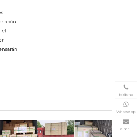
os
sección
 el
er
densarán
teléfono
WhatsApp
e-mail