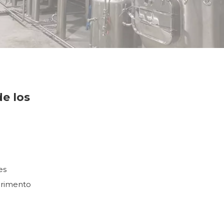
e los
es
erimento