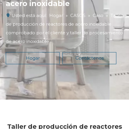
acero inoxidable
Usted está aquí:
Hogar
»
CASOS
»
Caso
»
Taller
de producción de reactores de acero inoxidable
comprobado por el cliente y taller de procesamiento
de acero inoxidable
Hogar
Contáctenos
Taller de producción de reactores