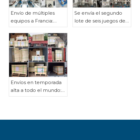
Envío de múltiples
Se envía el segundo
equipos a Francia:
lote de seis juegos de
reactores de acero
equipos de destilación
inoxidable
de fracciones de acero
personalizados,
inoxidable: modelos de
reactor de vidrio,
50 l y 100 l controlados
evaporador rotatorio,
por PLC
filtro de vacío y bomba
de vacío
Envíos en temporada
alta a todo el mundo:
reactores,
evaporadores
rotativos, equipos de
destilación fraccionada
y otros equipos de
procesamiento