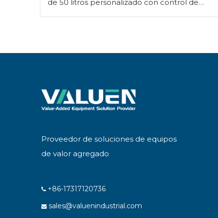
de 50 litros personalizado con control de
pH enviado a Turquía
Proveedor de soluciones de equipos
de valor agregado
+86-17317120736

sales@valuenindustrial.com
