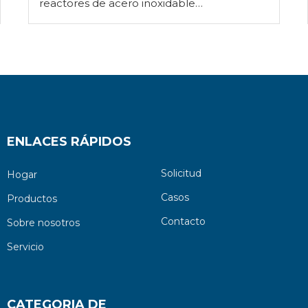
reactores de acero inoxidable
personalizados, reactor de vidrio,
evaporador rotatorio, filtro de vacío y
bomba de vacío
ENLACES RÁPIDOS
Solicitud
Hogar
Casos
Productos
Contacto
Sobre nosotros
Servicio
CATEGORIA DE