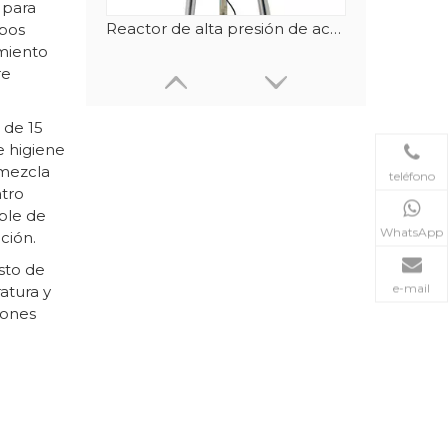
 para
Reactor de alta presión de acero inoxidable de 100L
ipos
imiento
re
 de 15
e higiene
 mezcla
teléfono
atro
able de
WhatsApp
ción.
sto de
e-mail
atura y
iones
Circulador de calefacción/calentador circulante de 50~300℃