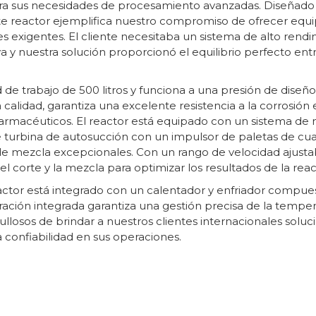
 para sus necesidades de procesamiento avanzadas. Diseñado
este reactor ejemplifica nuestro compromiso de ofrecer equ
es exigentes. El cliente necesitaba un sistema de alto rend
va y nuestra solución proporcionó el equilibrio perfecto ent
 de trabajo de 500 litros y funciona a una presión de diseño
calidad, garantiza una excelente resistencia a la corrosión 
armacéuticos. El reactor está equipado con un sistema de
 turbina de autosucción con un impulsor de paletas de cu
ia de mezcla excepcionales. Con un rango de velocidad ajust
l corte y la mezcla para optimizar los resultados de la reac
eactor está integrado con un calentador y enfriador compue
ración integrada garantiza una gestión precisa de la temper
llosos de brindar a nuestros clientes internacionales soluc
 confiabilidad en sus operaciones.