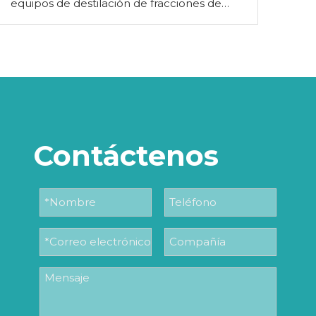
equipos de destilación de fracciones de
acero inoxidable: modelos de 50 l y 100 l
controlados por PLC
Contáctenos