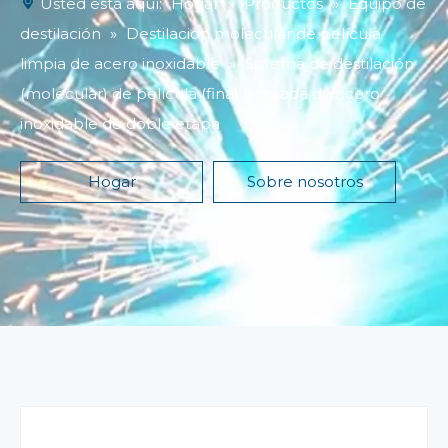
Usted está aquí:
Hogar
»
Productos
»
Equipo de
destilación
»
Destilación molecular de película
limpia de acero inoxidable
»
Sistema de destilación
(molecular) de película (fina) limpiada de acero
inoxidable de doble etapa
Hogar
Sobre nosotros