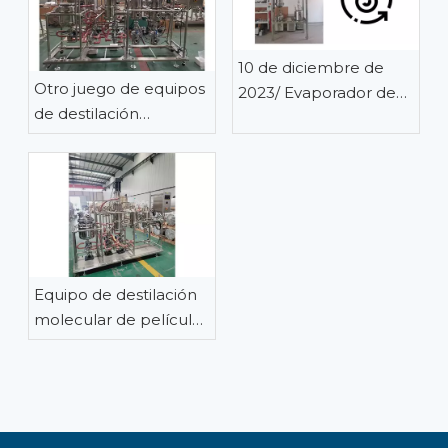
10 de diciembre de
Otro juego de equipos
2023/ Evaporador de
de destilación
película delgada de
molecular de película
acero inoxidable de 1㎡
limpia de acero
instalado en las
inoxidable de 7
instalaciones del
pulgadas listo para
cliente
enviar a Colombia
Equipo de destilación
molecular de película
limpia de acero
inoxidable de 7
pulgadas, envío a
Polonia