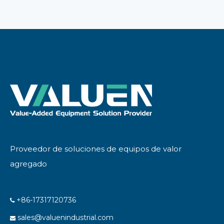
prueba de explosiones
de 200 litros enviado a
Indonesia para la
destilación de aceites
esenciales
Proveedor de soluciones de equipos de valor
agregado
+86-17317120736

sales@valuenindustrial.com
