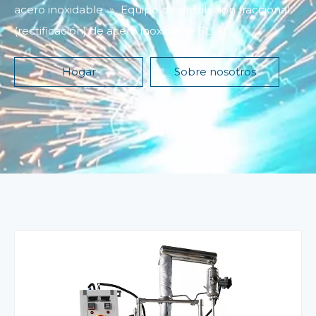
acero inoxidable
»
Equipo de destilación fraccional
(rectificación) de acero inoxidable 5L
Hogar
Sobre nosotros