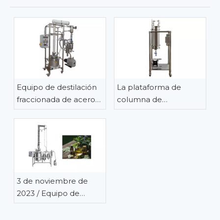
Equipo de destilación
La plataforma de
fraccionada de acero
columna de
inoxidable de 20 litros
cromatografía
para separar
personalizada para
disolventes para un
cargar gel de silicona
cliente del Reino
está lista para su envío
Unido
a Eslovenia
3 de noviembre de
2023 / Equipo de
destilación fraccionada
de acero inoxidable a