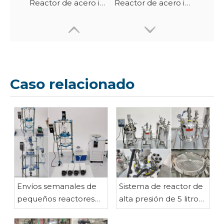
Reactor de acero inoxidable con camisa elevable y giratorio de 10 litros con tubos de calentamiento eléctrico
Reactor de acero inoxidable con camisa elevable y giratorio de 50 litros
Caso relacionado
Reactor de acero inoxidable con camiseta de 20L
Reactor de vidrio con camisa de 100 litros
Envíos semanales de
Sistema de reactor de
pequeños reactores
alta presión de 5 litros
de vidrio con camisa
montado sobre
con destino a Malasia,
patines con tanques