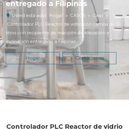
entregado a Filipinas
Usted está aquí:
Hogar
»
CASOS
»
Caso
»
Controlador PLC Reactor de vidrio con camisa de 10
litros con recipiente de reacción de elevación e
inclinación entregado a Filipinas
Hogar
Contáctenos
Controlador PLC Reactor de vidrio