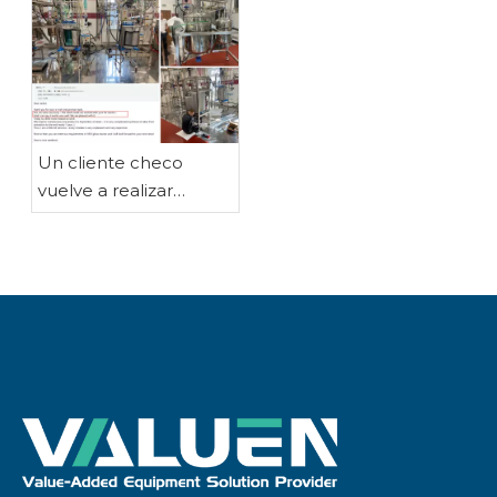
Noruega y Marruecos
de filtración y
almacenamiento
enviado a los Países
Bajos
Un cliente checo
vuelve a realizar
pedidos: desde un
reactor de acero
inoxidable a prueba de
explosiones de 250
litros hasta dos juegos
de reactores de vidrio
a prueba de
explosiones de 100
litros