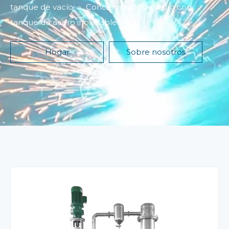
tanque de vacío
»
Concentrador de vacío con
tanque de acero inoxidable 500L
Hogar
Sobre nosotros