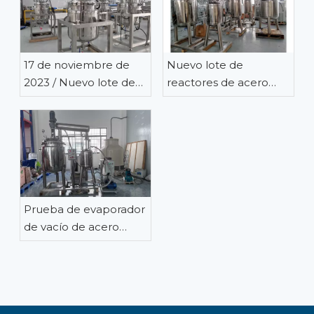
17 de noviembre de
Nuevo lote de
2023 / Nuevo lote de
reactores de acero
tanque de acero
inoxidable con gato de
inoxidable con doble
500 litros está listo
camisa de 200 litros
para su envío
con dispositivo de
calentamiento
eléctrico incorporado
Prueba de evaporador
de vacío de acero
inoxidable de 500 L
que trabaja con
CoolTower y enfriador
de agua antes del